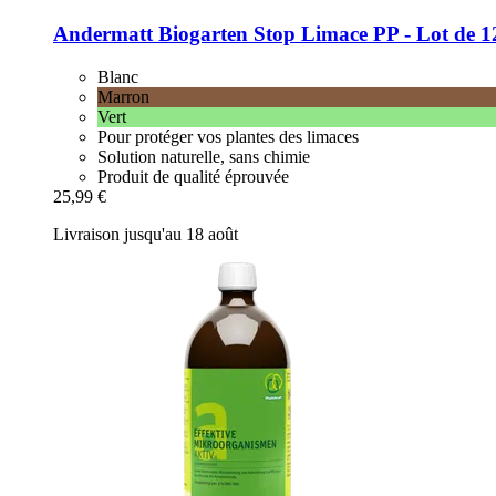
Andermatt Biogarten
Stop Limace PP -​ Lot de 1
Blanc
Marron
Vert
Pour protéger vos plantes des limaces
Solution naturelle, sans chimie
Produit de qualité éprouvée
25,99 €
Livraison jusqu'au 18 août