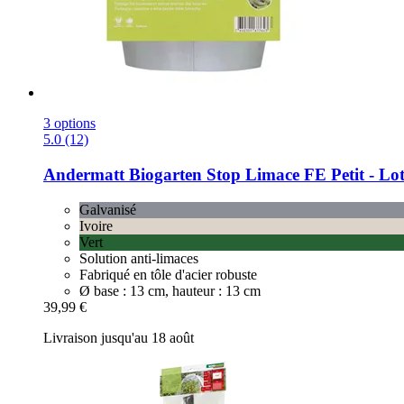
3 options
5.0 (12)
Andermatt Biogarten
Stop Limace FE Petit -​ Lot
Galvanisé
Ivoire
Vert
Solution anti-limaces
Fabriqué en tôle d'acier robuste
Ø base : 13 cm, hauteur : 13 cm
39,99 €
Livraison jusqu'au 18 août