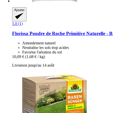
Ajouter
5.0 (1)
Florissa
Poudre de Roche Primitive Naturelle -​ B
Amendement naturel
Neutralise les sols trop acides
Favorise l'aération du sol
10,09 €
(1,68 € / kg)
Livraison jusqu'au 14 août