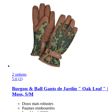
2 options
5.0 (2)
Burgon & Ball
Gants de Jardin " Oak Leaf " |
Moss, S/M
Doux mais robustes
Paumes rembourrées