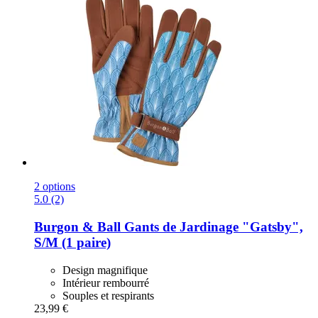
2 options
5.0 (2)
Burgon & Ball
Gants de Jardinage "Gatsby",
S/M (1 paire)
Design magnifique
Intérieur rembourré
Souples et respirants
23,99 €