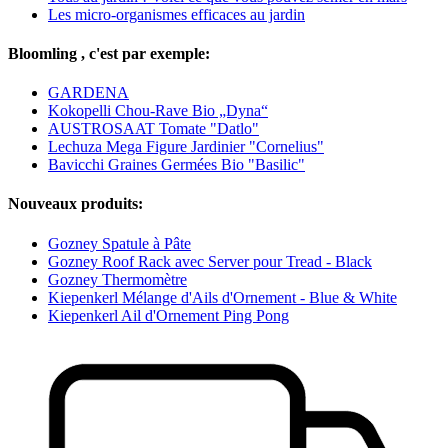
Les micro-organismes efficaces au jardin
Bloomling , c'est par exemple:
GARDENA
Kokopelli Chou-Rave Bio „Dyna“
AUSTROSAAT Tomate "Datlo"
Lechuza Mega Figure Jardinier "Cornelius"
Bavicchi Graines Germées Bio "Basilic"
Nouveaux produits:
Gozney Spatule à Pâte
Gozney Roof Rack avec Server pour Tread - Black
Gozney Thermomètre
Kiepenkerl Mélange d'Ails d'Ornement - Blue & White
Kiepenkerl Ail d'Ornement Ping Pong