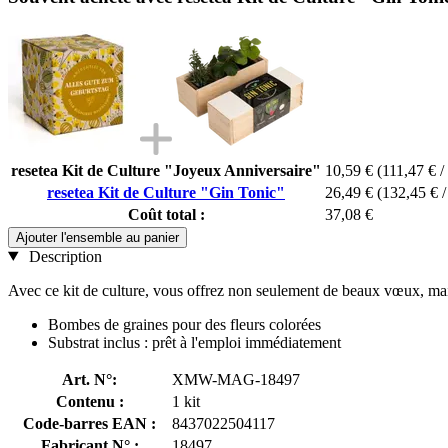
resetea Kit de Culture "Joyeux Anniversaire"
10,59 €
(111,47 € /
resetea Kit de Culture "Gin Tonic"
26,49 €
(132,45 € /
Coût total :
37,08 €
Ajouter l'ensemble au panier
Description
Avec ce kit de culture, vous offrez non seulement de beaux vœux, mais a
Bombes de graines pour des fleurs colorées
Substrat inclus : prêt à l'emploi immédiatement
Art. N°:
XMW-MAG-18497
Contenu :
1 kit
Code-barres EAN :
8437022504117
Fabricant N° :
18497