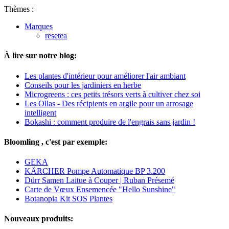
Thèmes :
Marques
resetea
À lire sur notre blog:
Les plantes d'intérieur pour améliorer l'air ambiant
Conseils pour les jardiniers en herbe
Microgreens : ces petits trésors verts à cultiver chez soi
Les Ollas - Des récipients en argile pour un arrosage
intelligent
Bokashi : comment produire de l'engrais sans jardin !
Bloomling , c'est par exemple:
GEKA
KÄRCHER Pompe Automatique BP 3.200
Dürr Samen Laitue à Couper | Ruban Présemé
Carte de Vœux Ensemencée "Hello Sunshine"
Botanopia Kit SOS Plantes
Nouveaux produits: