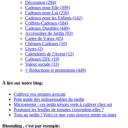
Décoration (294)
Cadeaux pour Elle (399)
Cadeaux pour Lui (256)
Cadeaux pour les Enfants (142)
Coffrets-Cadeaux (184)
Cadeaux Durables (440)
Accessoires de Jardin (93)
Cartes de Vœux (65)
Chèques-Cadeaux (10)
Livres (2)
Calendriers de l'Avent (12)
Cadeaux DIY (19)
Valeur sociale (31)
⚡ Réductions et promotions (449)
À lire sur notre blog:
Cultivez vos propres avocats
Petit guide des indispensables du jardin
Microgreens : ces petits trésors verts à cultiver chez soi
Pourquoi les feuilles de tomates s'enroulent-elles ?
Tous au jardin ! Voici ce que vous pouvez semer en mars
Bloomling , c'est par exemple: