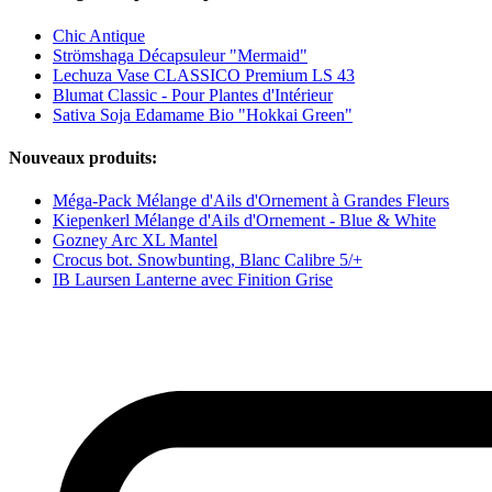
Chic Antique
Strömshaga Décapsuleur "Mermaid"
Lechuza Vase CLASSICO Premium LS 43
Blumat Classic - Pour Plantes d'Intérieur
Sativa Soja Edamame Bio "Hokkai Green"
Nouveaux produits:
Méga-Pack Mélange d'Ails d'Ornement à Grandes Fleurs
Kiepenkerl Mélange d'Ails d'Ornement - Blue & White
Gozney Arc XL Mantel
Crocus bot. Snowbunting, Blanc Calibre 5/+
IB Laursen Lanterne avec Finition Grise