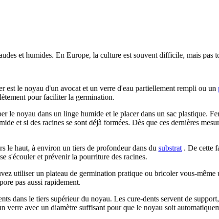
udes et humides. En Europe, la culture est souvent difficile, mais pas to
r est le noyau d'un avocat et un verre d'eau partiellement rempli ou un
ètement pour faciliter la germination.
r le noyau dans un linge humide et le placer dans un sac plastique. Fe
mide et si des racines se sont déjà formées. Dès que ces dernières mesu
ers le haut, à environ un tiers de profondeur dans du
substrat
. De cette f
e s'écouler et prévenir la pourriture des racines.
uvez utiliser un plateau de germination pratique ou bricoler vous-même 
vapore pas aussi rapidement.
s dans le tiers supérieur du noyau. Les cure-dents servent de support, 
r un verre avec un diamètre suffisant pour que le noyau soit automatiquem