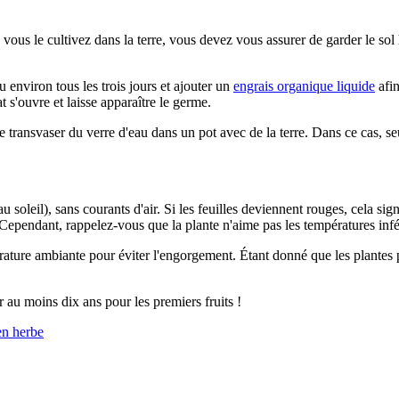
ous le cultivez dans la terre, vous devez vous assurer de garder le sol
 environ tous les trois jours et ajouter un
engrais organique liquide
afin
 s'ouvre et laisse apparaître le germe.
transvaser du verre d'eau dans un pot avec de la terre. Dans ce cas, seu
leil), sans courants d'air. Si les feuilles deviennent rouges, cela signi
. Cependant, rappelez-vous que la plante n'aime pas les températures inf
pérature ambiante pour éviter l'engorgement. Étant donné que les plante
er au moins dix ans pour les premiers fruits !
en herbe