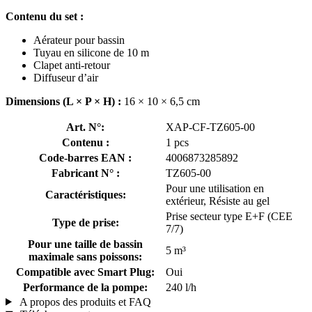
Contenu du set :
Aérateur pour bassin
Tuyau en silicone de 10 m
Clapet anti-retour
Diffuseur d’air
Dimensions (L × P × H) :
16 × 10 × 6,5 cm
Art. N°:
XAP-CF-TZ605-00
Contenu :
1 pcs
Code-barres EAN :
4006873285892
Fabricant N° :
TZ605-00
Pour une utilisation en
Caractéristiques:
extérieur, Résiste au gel
Prise secteur type E+F (CEE
Type de prise:
7/7)
Pour une taille de bassin
5 m³
maximale sans poissons:
Compatible avec Smart Plug:
Oui
Performance de la pompe:
240 l/h
A propos des produits et FAQ