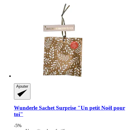
Ajouter
Wunderle
Sachet Surprise "Un petit Noël pour
toi"
-5%