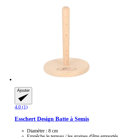
Ajouter
4.0 (1)
Esschert Design
Batte à Semis
Diamètre : 8 cm
Empêche le terreau / les graines d'être emportés