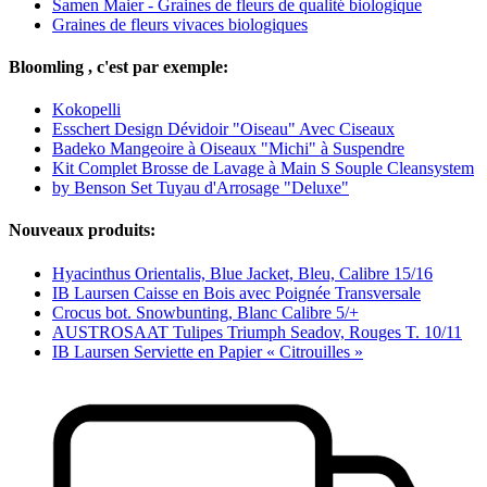
Samen Maier - Graines de fleurs de qualité biologique
Graines de fleurs vivaces biologiques
Bloomling , c'est par exemple:
Kokopelli
Esschert Design Dévidoir "Oiseau" Avec Ciseaux
Badeko Mangeoire à Oiseaux "Michi" à Suspendre
Kit Complet Brosse de Lavage à Main S Souple Cleansystem
by Benson Set Tuyau d'Arrosage "Deluxe"
Nouveaux produits:
Hyacinthus Orientalis, Blue Jacket, Bleu, Calibre 15/16
IB Laursen Caisse en Bois avec Poignée Transversale
Crocus bot. Snowbunting, Blanc Calibre 5/+
AUSTROSAAT Tulipes Triumph Seadov, Rouges T. 10/11
IB Laursen Serviette en Papier « Citrouilles »