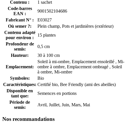
Contenu :
1 sachet
Code-barres
9001502104686
EAN :
Fabricant N° :
E03027
Où semer ?:
Plein champ, Pots et jardinières (extérieur)
Contenu adapté
15 plantes
pour environ :
Profondeur de
0,5 cm
semis:
Hauteur:
30 à 100 cm
Soleil à mi-ombre, Emplacement ensoleillé , Mi-
Emplacement:
ombre à ombre, Emplacement ombragé , Soleil
à ombre, Mi-ombre
Symboles:
Bio
Caractéristiques:
Certifié bio, Bee Friendly (ami des abeilles)
Disponible en
Semences en portions
tant que:
Période de
Avril, Juillet, Juin, Mars, Mai
semis:
Nos recommandations