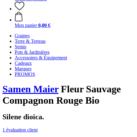
Mon panier
0,00 €
Graines
Terre & Terreau
Semis
Pots & Jardinières
Accessoires & Équipement
Cadeaux
Marques
PROMOS
Samen Maier
Fleur Sauvage
Compagnon Rouge Bio
Silene dioica.
1 évaluation client