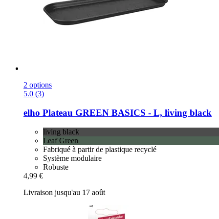
2 options
5.0 (3)
elho
Plateau GREEN BASICS -​ L, living black
living black
Leaf Green
Fabriqué à partir de plastique recyclé
Système modulaire
Robuste
4,99 €
Livraison jusqu'au 17 août