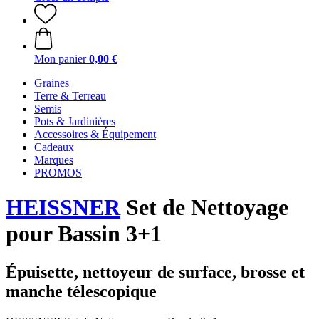
Mon panier
0,00 €
Graines
Terre & Terreau
Semis
Pots & Jardinières
Accessoires & Équipement
Cadeaux
Marques
PROMOS
HEISSNER
Set de Nettoyage
pour Bassin 3+1
Épuisette, nettoyeur de surface, brosse et
manche télescopique