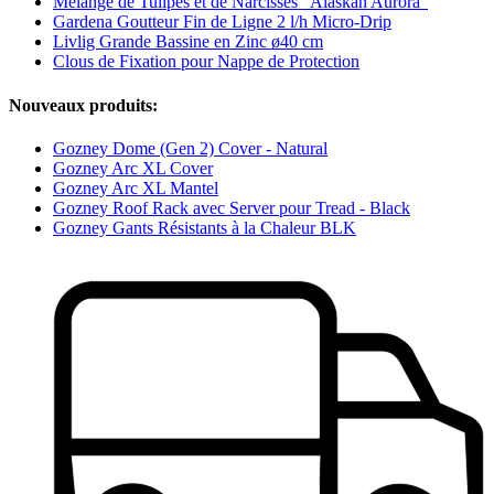
Mélange de Tulipes et de Narcisses "Alaskan Aurora"
Gardena Goutteur Fin de Ligne 2 l/h Micro-Drip
Livlig Grande Bassine en Zinc ø40 cm
Clous de Fixation pour Nappe de Protection
Nouveaux produits:
Gozney Dome (Gen 2) Cover - Natural
Gozney Arc XL Cover
Gozney Arc XL Mantel
Gozney Roof Rack avec Server pour Tread - Black
Gozney Gants Résistants à la Chaleur BLK