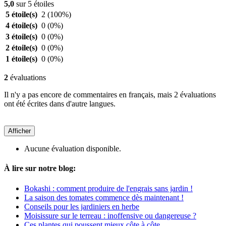
5,0
sur 5 étoiles
5 étoile(s)
2
(100%)
4 étoile(s)
0
(0%)
3 étoile(s)
0
(0%)
2 étoile(s)
0
(0%)
1 étoile(s)
0
(0%)
2
évaluations
Il n'y a pas encore de commentaires en français, mais 2 évaluations
ont été écrites dans d'autre langues.
Afficher
Aucune évaluation disponible.
À lire sur notre blog:
Bokashi : comment produire de l'engrais sans jardin !
La saison des tomates commence dès maintenant !
Conseils pour les jardiniers en herbe
Moisissure sur le terreau : inoffensive ou dangereuse ?
Ces plantes qui poussent mieux côte à côte