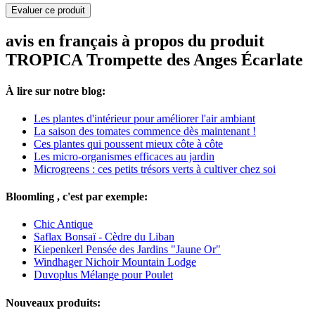
Evaluer ce produit
avis en français à propos du produit
TROPICA Trompette des Anges Écarlate
À lire sur notre blog:
Les plantes d'intérieur pour améliorer l'air ambiant
La saison des tomates commence dès maintenant !
Ces plantes qui poussent mieux côte à côte
Les micro-organismes efficaces au jardin
Microgreens : ces petits trésors verts à cultiver chez soi
Bloomling , c'est par exemple:
Chic Antique
Saflax Bonsaï - Cèdre du Liban
Kiepenkerl Pensée des Jardins "Jaune Or"
Windhager Nichoir Mountain Lodge
Duvoplus Mélange pour Poulet
Nouveaux produits: