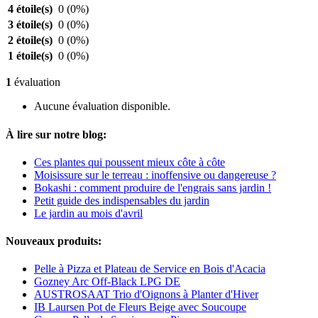
4 étoile(s)
0
(0%)
3 étoile(s)
0
(0%)
2 étoile(s)
0
(0%)
1 étoile(s)
0
(0%)
1
évaluation
Aucune évaluation disponible.
À lire sur notre blog:
Ces plantes qui poussent mieux côte à côte
Moisissure sur le terreau : inoffensive ou dangereuse ?
Bokashi : comment produire de l'engrais sans jardin !
Petit guide des indispensables du jardin
Le jardin au mois d'avril
Nouveaux produits:
Pelle à Pizza et Plateau de Service en Bois d'Acacia
Gozney Arc Off-Black LPG DE
AUSTROSAAT Trio d'Oignons à Planter d'Hiver
IB Laursen Pot de Fleurs Beige avec Soucoupe