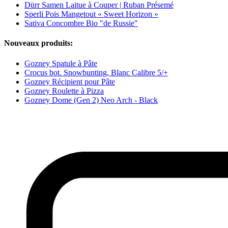
Dürr Samen Laitue à Couper | Ruban Présemé
Sperli Pois Mangetout « Sweet Horizon »
Sativa Concombre Bio "de Russie"
Nouveaux produits:
Gozney Spatule à Pâte
Crocus bot. Snowbunting, Blanc Calibre 5/+
Gozney Récipient pour Pâte
Gozney Roulette à Pizza
Gozney Dome (Gen 2) Neo Arch - Black