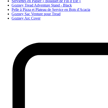
Serviettes en Papier « Bouquet de Fin d’Été »
Gozney Tread Adventure Stand - Black
Pelle à Pizza et Plateau de Service en Bois d'Acacia
Gozney Sac Venture pour Tread
Gozney Arc Cover