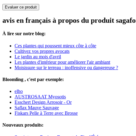
Evaluer ce produit
avis en français à propos du produit saga
À lire sur notre blog:
Ces plantes qui poussent mieux côte à côte
Cultivez vos propres avocats
Le jardin au mois d'avril
Les plantes d'intérieur pour améliorer l'air ambiant
Moisissure sur le terreau : inoffensive ou dangereuse ?
Bloomling , c'est par exemple:
elho
AUSTROSAAT Myosotis
Esschert Design Arrosoir - Or
Saflax Mauve Sauvage
Fiskars Pelle à Terre avec Brosse
Nouveaux produits: