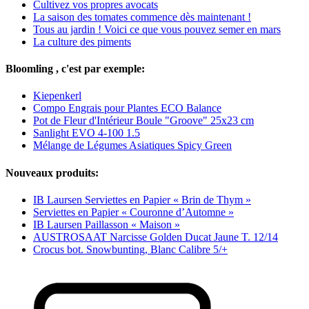
Cultivez vos propres avocats
La saison des tomates commence dès maintenant !
Tous au jardin ! Voici ce que vous pouvez semer en mars
La culture des piments
Bloomling , c'est par exemple:
Kiepenkerl
Compo Engrais pour Plantes ECO Balance
Pot de Fleur d'Intérieur Boule "Groove" 25x23 cm
Sanlight EVO 4-100 1.5
Mélange de Légumes Asiatiques Spicy Green
Nouveaux produits:
IB Laursen Serviettes en Papier « Brin de Thym »
Serviettes en Papier « Couronne d’Automne »
IB Laursen Paillasson « Maison »
AUSTROSAAT Narcisse Golden Ducat Jaune T. 12/14
Crocus bot. Snowbunting, Blanc Calibre 5/+