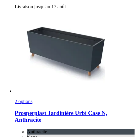
Livraison jusqu'au 17 août
2 options
Prosperplast
Jardinière Urbi Case N,
Anthracite
Anthracite