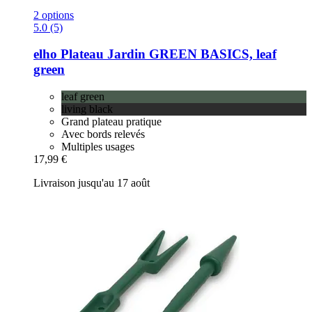
2 options
5.0 (5)
elho
Plateau Jardin GREEN BASICS, leaf
green
leaf green
living black
Grand plateau pratique
Avec bords relevés
Multiples usages
17,99 €
Livraison jusqu'au 17 août