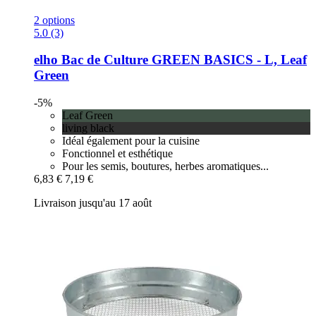
2 options
5.0 (3)
elho
Bac de Culture GREEN BASICS -​ L, Leaf
Green
-5%
Leaf Green
living black
Idéal également pour la cuisine
Fonctionnel et esthétique
Pour les semis, boutures, herbes aromatiques...
6,83 €
7,19 €
Livraison jusqu'au 17 août