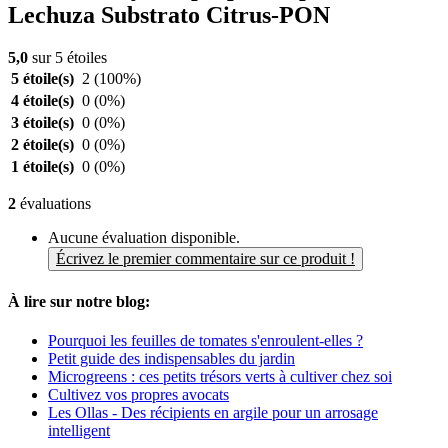
Lechuza Substrato Citrus-PON
5,0
sur 5 étoiles
5 étoile(s)
2
(100%)
4 étoile(s)
0
(0%)
3 étoile(s)
0
(0%)
2 étoile(s)
0
(0%)
1 étoile(s)
0
(0%)
2
évaluations
Aucune évaluation disponible.
Écrivez le premier commentaire sur ce produit !
À lire sur notre blog:
Pourquoi les feuilles de tomates s'enroulent-elles ?
Petit guide des indispensables du jardin
Microgreens : ces petits trésors verts à cultiver chez soi
Cultivez vos propres avocats
Les Ollas - Des récipients en argile pour un arrosage
intelligent