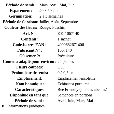
Période de semis:
Mars, Avril, Mai, Juin
Espacement:
40 x 50 cm
Germination:
2 à 3 semaines
Période de floraison:
Juillet, Août, Septembre
Couleur des fleurs:
Rouge, Fuschia
Art. N°:
KK-1067140
Contenu :
1 sachet
Code-barres EAN :
4099682671406
Fabricant N° :
1067140
Où semer ?:
Préculture
Contenu adapté pour environ :
25 plantes
Fleurs coupées:
Oui
Profondeur de semis:
0 à 0,5 cm
Emplacement:
Emplacement ensoleillé
Nom botanique:
Echinacea purpurea
Caractéristiques:
Bee Friendly (ami des abeilles)
Disponible en tant que:
Semences en portions
Période de semis:
Avril, Juin, Mars, Mai
Informations juridiques