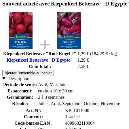
Souvent acheté avec Kiepenkerl Betterave "D'Égypte
Kiepenkerl Betterave "Rote Kugel 2"
1,29 €
(184,29 € / kg)
Kiepenkerl Betterave "D'Égypte"
1,29 €
Coût total :
2,58 €
Ajouter l'ensemble au panier
Description
Période de semis:
Avril, Mai, Juin
Espacement:
environ 10 x 30 cm
Germination:
2 à 3 semaines
Récolte:
Juillet, Août, Septembre, Octobre, Novembre
Art. N°:
KK-1011000
Contenu :
1 sachet
Code-barres EAN :
4099682110004