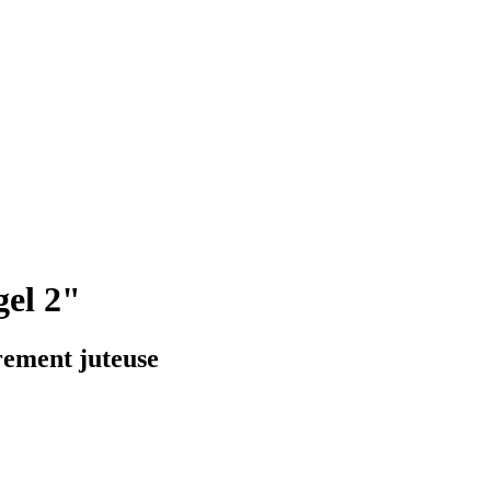
el 2"
èrement juteuse