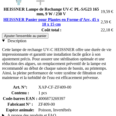
HEISSNER Lampe de Rechange UV-C PL-S/G23 165
19,59 €
mm, 9 W / 230 V
HEISSNER Panier pour Plantes en Forme d’Arc, 45 x
2,59 €
18 x 15 cm
Coût total :
22,18 €
Ajouter l'ensemble au panier
Description
Cette lampe de rechange UV-C HEISSNER offre une durée de vie
impressionnante et garantit une installation facile grâce à son
ajustement précis. Pour assurer une stérilisation optimale et une
réduction des algues, un remplacement préventif de la lampe est
recommandé au début de chaque saison de bassin, au printemps.
Ainsi, la pleine performance de votre système de filtration est
maintenue et la turbidité de l'eau est efficacement prévenue.
Art. N°:
XAP-CF-ZF409-00
Contenu :
1 pcs
Code-barres EAN :
4006873269397
Fabricant N° :
ZF409-00
Espèce animale:
Poisson, Invertébrés
A propos des produits et FAQ