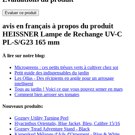
Evaluer ce produit
avis en français à propos du produit
HEISSNER Lampe de Rechange UV-C
PL-S/G23 165 mm
À lire sur notre blog:
Microgreens : ces petits trésors verts à cultiver chez soi
Petit guide des indispensables du jardin
Les Ollas - Des récipients en argile pour un arrosage
intelligent
Tous au jardin ! Voici ce que vous pouvez semer en mars
Comment bien arroser ses tomates
Nouveaux produits:
Gozney Utility Turning Peel
Hyacinthus Orientalis, Blue Jacket, Bleu, Calibre 15/16
Gozney Tread Adventure Stand - Black
Kiepenkerl Mélange d'Ails d'Ornement - Blue & White