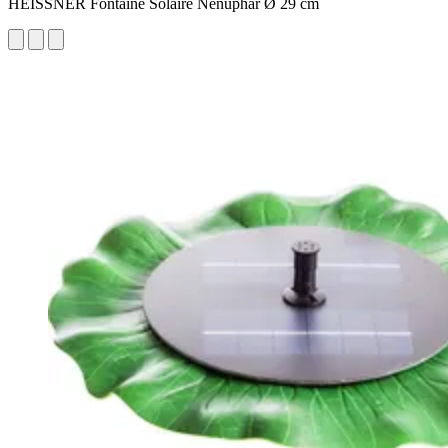
HEISSNER Fontaine Solaire Nénuphar Ø 29 cm