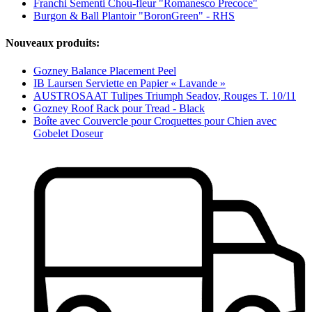
Franchi Sementi Chou-fleur "Romanesco Precoce"
Burgon & Ball Plantoir "BoronGreen" - RHS
Nouveaux produits:
Gozney Balance Placement Peel
IB Laursen Serviette en Papier « Lavande »
AUSTROSAAT Tulipes Triumph Seadov, Rouges T. 10/11
Gozney Roof Rack pour Tread - Black
Boîte avec Couvercle pour Croquettes pour Chien avec
Gobelet Doseur