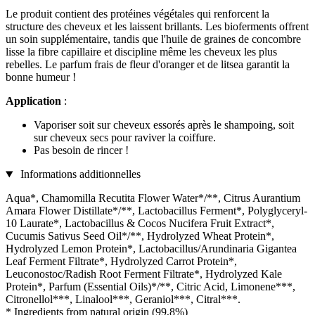
Le produit contient des protéines végétales qui renforcent la
structure des cheveux et les laissent brillants. Les bioferments offrent
un soin supplémentaire, tandis que l'huile de graines de concombre
lisse la fibre capillaire et discipline même les cheveux les plus
rebelles. Le parfum frais de fleur d'oranger et de litsea garantit la
bonne humeur !
Application
:
Vaporiser soit sur cheveux essorés après le shampoing, soit
sur cheveux secs pour raviver la coiffure.
Pas besoin de rincer !
Informations additionnelles
Aqua*, Chamomilla Recutita Flower Water*/**, Citrus Aurantium
Amara Flower Distillate*/**, Lactobacillus Ferment*, Polyglyceryl-
10 Laurate*, Lactobacillus & Cocos Nucifera Fruit Extract*,
Cucumis Sativus Seed Oil*/**, Hydrolyzed Wheat Protein*,
Hydrolyzed Lemon Protein*, Lactobacillus/Arundinaria Gigantea
Leaf Ferment Filtrate*, Hydrolyzed Carrot Protein*,
Leuconostoc/Radish Root Ferment Filtrate*, Hydrolyzed Kale
Protein*, Parfum (Essential Oils)*/**, Citric Acid, Limonene***,
Citronellol***, Linalool***, Geraniol***, Citral***.
* Ingredients from natural origin (99,8%)