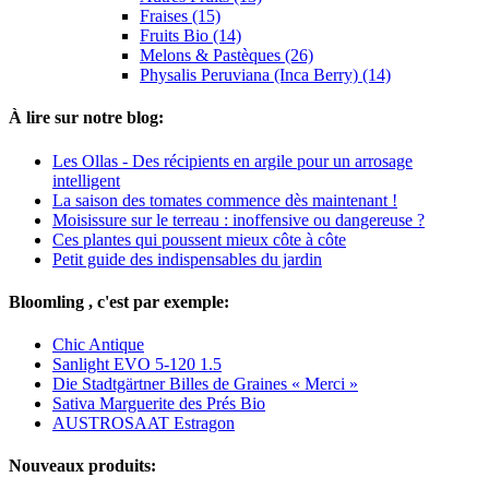
Fraises (15)
Fruits Bio (14)
Melons & Pastèques (26)
Physalis Peruviana (Inca Berry) (14)
À lire sur notre blog:
Les Ollas - Des récipients en argile pour un arrosage
intelligent
La saison des tomates commence dès maintenant !
Moisissure sur le terreau : inoffensive ou dangereuse ?
Ces plantes qui poussent mieux côte à côte
Petit guide des indispensables du jardin
Bloomling , c'est par exemple:
Chic Antique
Sanlight EVO 5-120 1.5
Die Stadtgärtner Billes de Graines « Merci »
Sativa Marguerite des Prés Bio
AUSTROSAAT Estragon
Nouveaux produits: