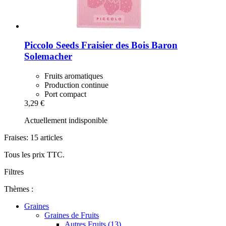
Piccolo Seeds
Fraisier des Bois Baron
Solemacher
Fruits aromatiques
Production continue
Port compact
3,29 €
Actuellement indisponible
Fraises: 15 articles
Tous les prix TTC.
Filtres
Thèmes :
Graines
Graines de Fruits
Autres Fruits (13)