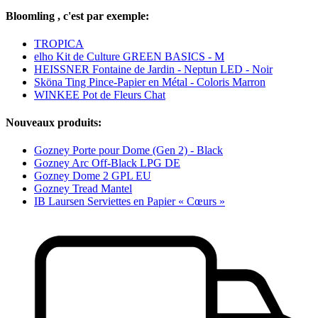
Bloomling , c'est par exemple:
TROPICA
elho Kit de Culture GREEN BASICS - M
HEISSNER Fontaine de Jardin - Neptun LED - Noir
Sköna Ting Pince-Papier en Métal - Coloris Marron
WINKEE Pot de Fleurs Chat
Nouveaux produits:
Gozney Porte pour Dome (Gen 2) - Black
Gozney Arc Off-Black LPG DE
Gozney Dome 2 GPL EU
Gozney Tread Mantel
IB Laursen Serviettes en Papier « Cœurs »