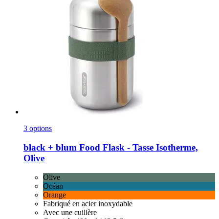
3 options
black + blum
Food Flask -​ Tasse Isotherme,
Olive
Olive
Océan
Orange
Fabriqué en acier inoxydable
Avec une cuillère