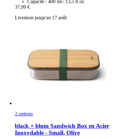
Capacité : 400 ml / 13,5 fl oz
37,99 €
Livraison jusqu'au 17 août
2 options
black + blum
Sandwich Box en Acier
Inoxydable -​ Small, Olive