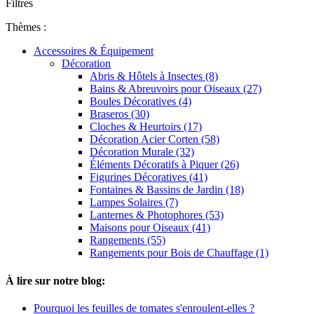
Filtres
Thèmes :
Accessoires & Équipement
Décoration
Abris & Hôtels à Insectes (8)
Bains & Abreuvoirs pour Oiseaux (27)
Boules Décoratives (4)
Braseros (30)
Cloches & Heurtoirs (17)
Décoration Acier Corten (58)
Décoration Murale (32)
Éléments Décoratifs à Piquer (26)
Figurines Décoratives (41)
Fontaines & Bassins de Jardin (18)
Lampes Solaires (7)
Lanternes & Photophores (53)
Maisons pour Oiseaux (41)
Rangements (55)
Rangements pour Bois de Chauffage (1)
À lire sur notre blog:
Pourquoi les feuilles de tomates s'enroulent-elles ?