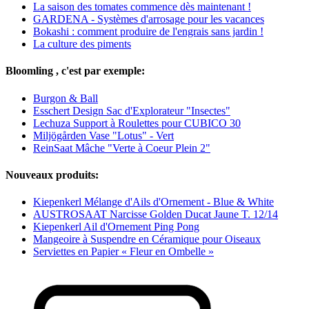
La saison des tomates commence dès maintenant !
GARDENA - Systèmes d'arrosage pour les vacances
Bokashi : comment produire de l'engrais sans jardin !
La culture des piments
Bloomling , c'est par exemple:
Burgon & Ball
Esschert Design Sac d'Explorateur "Insectes"
Lechuza Support à Roulettes pour CUBICO 30
Miljögården Vase "Lotus" - Vert
ReinSaat Mâche "Verte à Coeur Plein 2"
Nouveaux produits:
Kiepenkerl Mélange d'Ails d'Ornement - Blue & White
AUSTROSAAT Narcisse Golden Ducat Jaune T. 12/14
Kiepenkerl Ail d'Ornement Ping Pong
Mangeoire à Suspendre en Céramique pour Oiseaux
Serviettes en Papier « Fleur en Ombelle »