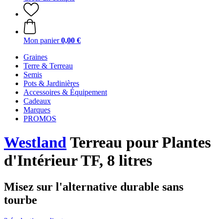
Mon panier
0,00 €
Graines
Terre & Terreau
Semis
Pots & Jardinières
Accessoires & Équipement
Cadeaux
Marques
PROMOS
Westland
Terreau pour Plantes
d'Intérieur TF, 8 litres
Misez sur l'alternative durable sans
tourbe