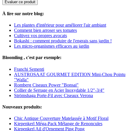
Evaluer ce produit
À lire sur notre blog:
Les plantes d'intérieur pour améliorer l'air ambiant
Comment bien arroser ses tomates
Cultivez vos propres avocats
Bokashi : comment produire de l'engrais sans jardin !
Les micro-organismes efficaces au jardin
Bloomling , c'est par exemple:
Franchi Sementi
AUSTROSAAT GOURMET EDITION Mini-Chou Pointu
"Walla"
Romberg Ciseaux Power "Bonsai"
Collier de Serrage en Acier Inoxydable 1/2"-3/4"
Strömshaga Porte-Fil avec Ciseaux Verona
Nouveaux produits:
Chic Antique Couverture Matelassée à Motif Floral
Kiepenkerl Méga-Pack Mélange de Renoncules
Kiepenkerl Ail d'Ornement Ping Pong