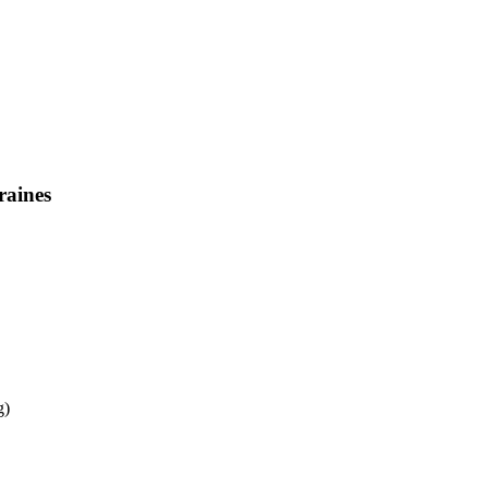
raines
g)