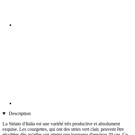
Description
La Striato d'Italia est une variété très productive et absolument
exquise. Les courgettes, qui ont des stries vert clair, peuvent être
récoltées dès qu'elles ont atteint une longueur d'environ 20 cm. Ce