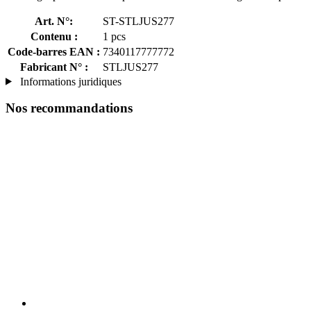
Art. N°:
ST-STLJUS277
Contenu :
1 pcs
Code-barres EAN :
7340117777772
Fabricant N° :
STLJUS277
Informations juridiques
Nos recommandations