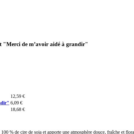
ot "Merci de m’avoir aidé à grandir"
12,59 €
ndir"
6,09 €
18,68 €
00 % de cire de soja et apporte une atmosphère douce, fraîche et floral