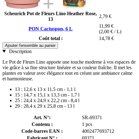
Scheurich Pot de Fleurs Lino Heather Rose,
2,79 €
13
11,99 €
PON Cactuspon, 6 L
(2,00 € / L)
Coût total :
14,78 €
Ajouter l'ensemble au panier
Description
Le Pot de Fleurs Lino apporte une touche moderne à vos espaces de
vie grâce à sa fine structure linéaire et sa couleur fraîche. Il met les
plantes en valeur avec élégance tout en créant une ambiance calme
et harmonieuse.
13 : 12,6 x 13 x 11,5 cm - 1,1 l
15 : 14,7 x 15,1 x 13,3 cm - 1,7 l
25 : 24,4 x 24,9 x 22,2 cm - 8,4 l
29 : 28,4 x 29 x 25,8 cm - 13 l
Art. N°:
SR-69371
Contenu :
1 pcs
Code-barres EAN :
4002477693712
Fabricant N° :
69371