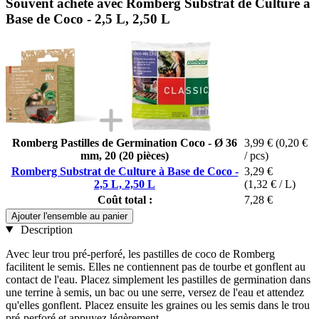
Souvent acheté avec Romberg Substrat de Culture à
Base de Coco - 2,5 L, 2,50 L
Romberg Pastilles de Germination Coco - Ø 36
3,99 €
(0,20 €
mm, 20 (20 pièces)
/ pcs)
Romberg Substrat de Culture à Base de Coco -
3,29 €
2,5 L, 2,50 L
(1,32 € / L)
Coût total :
7,28 €
Ajouter l'ensemble au panier
Description
Avec leur trou pré-perforé, les pastilles de coco de Romberg
facilitent le semis. Elles ne contiennent pas de tourbe et gonflent au
contact de l'eau. Placez simplement les pastilles de germination dans
une terrine à semis, un bac ou une serre, versez de l'eau et attendez
qu'elles gonflent. Placez ensuite les graines ou les semis dans le trou
pré-perforé et appuyez légèrement.