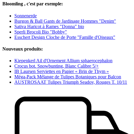
Bloomling , c'est par exemple:
Sonnenerde
Burgon & Ball Gants de Jardinage Hommes "Denim"
Sativa Haricot à Rames "Donna" bio
Sperli Brocoli Bio "Bobby"
Esschert Design Cloche de Porte ''Famille d'Oiseaux''
Nouveaux produits:
Kiepenkerl Ail d'Ornement Allium sphaerocephalon
Crocus bot. Snowbunting, Blanc Calibre 5/+
IB Laursen Serviettes en Papier « Brin de Thym »
Méga-Pack Mélange de Tulipes Botaniques pour Balcon
AUSTROSAAT Tulipes Triumph Seadov, Rouges T. 10/11