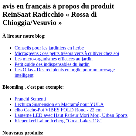
avis en français à propos du produit
ReinSaat Radicchio « Rossa di
Chioggia/Vesuvio »
À lire sur notre blog:
Conseils pour les jardiniers en herbe
Microgreens : ces petits trésors verts à cultiver chez soi
Les micro-organismes efficaces au jardin
Petit guide des indispensables du jardin
Les Ollas - Des récipients en argile pour un arrosage
intelligent
Bloomling , c'est par exemple:
Franchi Sementi
Lechuza Suspension en Macramé pour YULA
elho Cache-Pot VIBES FOLD Rond - 22 cm
Lanterne LED avec Haut-Parleur Mori Mori, Urban Sports
Kiepenkerl Laitue Iceberg "Great Lakes 118"
Nouveaux produits: