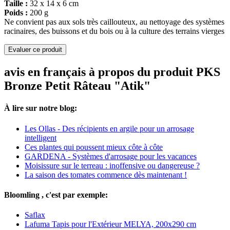
Taille :
32 x 14 x 6 cm
Poids :
200 g
Ne convient pas aux sols très caillouteux, au nettoyage des systèmes
racinaires, des buissons et du bois ou à la culture des terrains vierges
Evaluer ce produit
avis en français à propos du produit PKS
Bronze Petit Râteau "Atik"
À lire sur notre blog:
Les Ollas - Des récipients en argile pour un arrosage
intelligent
Ces plantes qui poussent mieux côte à côte
GARDENA - Systèmes d'arrosage pour les vacances
Moisissure sur le terreau : inoffensive ou dangereuse ?
La saison des tomates commence dès maintenant !
Bloomling , c'est par exemple:
Saflax
Lafuma Tapis pour l'Extérieur MELYA, 200x290 cm