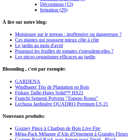
Décorations (13)
Irrigation (29)
À lire sur notre blog:
Moisissure sur le terreau : inoffensive ou dangereuse ?
Ces plantes qui poussent mieux côte à côte
Le jardin au mois d'avril
Pourquoi les feuilles de tomates s'enroulent-elles ?
Les micro-organismes efficaces au jardin
Bloomling , c'est par exemple:
GARDENA
Windhager Trio de Plantation en Bois
Fiskars Taille-Haies Solid™ HS21
Franchi Sementi Poivron "Topepo Rosso"
Lechuza Jardinière QUADRO Premium LS 21
Nouveaux produits:
Gozney Pince à Charbon de Bois Live Fire
Méga-Pack Mélange d'Ails d'Ornement à Grandes Fleurs
Gozney Roof Rack avec Server pour Tread - Black