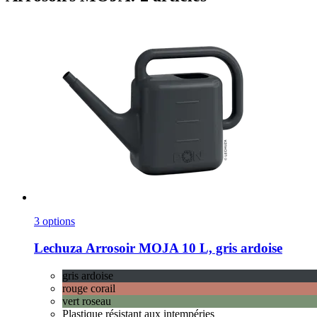
3 options
Lechuza
Arrosoir MOJA 10 L, gris ardoise
gris ardoise
rouge corail
vert roseau
Plastique résistant aux intempéries