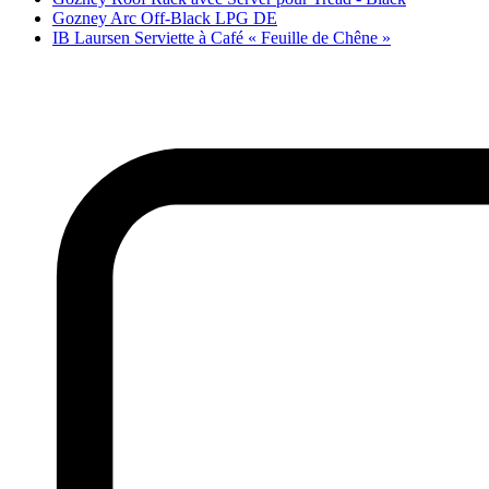
Gozney Arc Off-Black LPG DE
IB Laursen Serviette à Café « Feuille de Chêne »