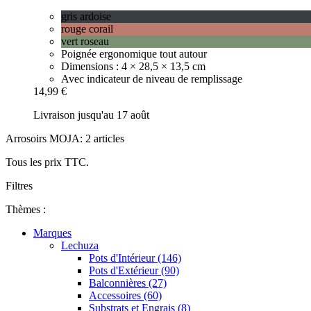
gris ardoise
rouge corail
vert roseau
Poignée ergonomique tout autour
Dimensions : 4 × 28,5 × 13,5 cm
Avec indicateur de niveau de remplissage
14,99 €
Livraison jusqu'au 17 août
Arrosoirs MOJA: 2 articles
Tous les prix TTC.
Filtres
Thèmes :
Marques
Lechuza
Pots d'Intérieur (146)
Pots d'Extérieur (90)
Balconnières (27)
Accessoires (60)
Substrats et Engrais (8)