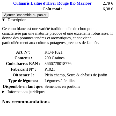
Culinaris Laitue d'Hiver Rouge Bio Maribor
2,79 €
Coût total :
6,38 €
Ajouter l'ensemble au panier
Description
Ce chou blanc est une variété traditionnelle de chou pointu
caractérisée par une maturité précoce et une excellente robustesse. Il
donne des pommes tendres et aromatiques, et convient
particulièrement aux cultures potagères précoces de l'année.
Art. N°:
KO-P1021
Contenu :
200 Graines
Code-barres EAN :
3666778018776
Fabricant N° :
P1021
Où semer ?:
Plein champ, Serre & châssis de jardin
Type de légumes:
Légumes à feuilles
Disponible en tant que:
Semences en portions
Informations juridiques
Nos recommandations