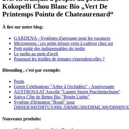
Kokopelli Chou Blanc Bio „Vert De
Printemps Pointu de Chateaurenard“
À lire sur notre blog:
GARDENA - Systèmes d'arrosage pour les vacances
Microgreens : ces petits trésors verts à cultiver chez soi
Petit guide des indispensables du jardin
Le jardin au mois d'avril
Pourquoi les feuilles de tomates s'enroulent-elles ?
Bloomling , c'est par exemple:
Pepin
Green Celebrations "Arbre à Orchidées" - Anniversaire
AUSTROSAAT Ancolie "Langer Sporn Prachtmischung"
Sativa Côte de Bettes Bio "Bright Lights"
Système d'Irrigation "Rond" pour
DBHER300/DRTUS300L/DBMIG300/DBML300/DBMIN3
Nouveaux produits: