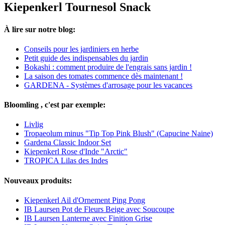
Kiepenkerl Tournesol Snack
À lire sur notre blog:
Conseils pour les jardiniers en herbe
Petit guide des indispensables du jardin
Bokashi : comment produire de l'engrais sans jardin !
La saison des tomates commence dès maintenant !
GARDENA - Systèmes d'arrosage pour les vacances
Bloomling , c'est par exemple:
Livlig
Tropaeolum minus "Tip Top Pink Blush" (Capucine Naine)
Gardena Classic Indoor Set
Kiepenkerl Rose d'Inde "Arctic"
TROPICA Lilas des Indes
Nouveaux produits:
Kiepenkerl Ail d'Ornement Ping Pong
IB Laursen Pot de Fleurs Beige avec Soucoupe
IB Laursen Lanterne avec Finition Grise