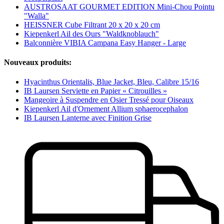
AUSTROSAAT GOURMET EDITION Mini-Chou Pointu
"Walla"
HEISSNER Cube Filtrant 20 x 20 x 20 cm
Kiepenkerl Ail des Ours "Waldknoblauch"
Balconnière VIBIA Campana Easy Hanger - Large
Nouveaux produits:
Hyacinthus Orientalis, Blue Jacket, Bleu, Calibre 15/16
IB Laursen Serviette en Papier « Citrouilles »
Mangeoire à Suspendre en Osier Tressé pour Oiseaux
Kiepenkerl Ail d'Ornement Allium sphaerocephalon
IB Laursen Lanterne avec Finition Grise