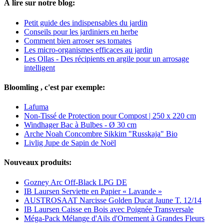
À lire sur notre blog:
Petit guide des indispensables du jardin
Conseils pour les jardiniers en herbe
Comment bien arroser ses tomates
Les micro-organismes efficaces au jardin
Les Ollas - Des récipients en argile pour un arrosage
intelligent
Bloomling , c'est par exemple:
Lafuma
Non-Tissé de Protection pour Compost | 250 x 220 cm
Windhager Bac à Bulbes - Ø 30 cm
Arche Noah Concombre Sikkim "Russkaja" Bio
Livlig Jupe de Sapin de Noël
Nouveaux produits:
Gozney Arc Off-Black LPG DE
IB Laursen Serviette en Papier « Lavande »
AUSTROSAAT Narcisse Golden Ducat Jaune T. 12/14
IB Laursen Caisse en Bois avec Poignée Transversale
Méga-Pack Mélange d'Ails d'Ornement à Grandes Fleurs