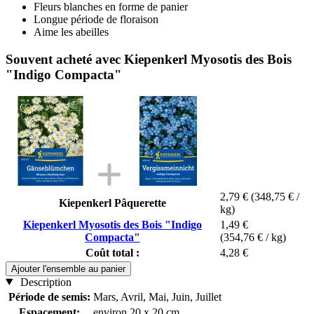
Fleurs blanches en forme de panier
Longue période de floraison
Aime les abeilles
Souvent acheté avec Kiepenkerl Myosotis des Bois
"Indigo Compacta"
2,79 €
(348,75 € /
Kiepenkerl Pâquerette
kg)
Kiepenkerl Myosotis des Bois "Indigo
1,49 €
Compacta"
(354,76 € / kg)
Coût total :
4,28 €
Ajouter l'ensemble au panier
Description
Période de semis:
Mars, Avril, Mai, Juin, Juillet
Espacement:
environ 20 x 20 cm