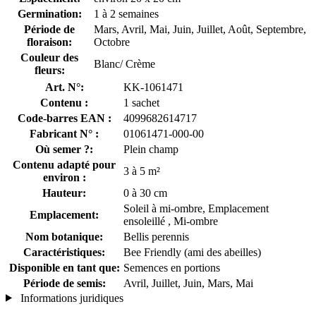
Germination:
1 à 2 semaines
Période de
Mars, Avril, Mai, Juin, Juillet, Août, Septembre,
floraison:
Octobre
Couleur des
Blanc/ Crème
fleurs:
Art. N°:
KK-1061471
Contenu :
1 sachet
Code-barres EAN :
4099682614717
Fabricant N° :
01061471-000-00
Où semer ?:
Plein champ
Contenu adapté pour
3 à 5 m²
environ :
Hauteur:
0 à 30 cm
Soleil à mi-ombre, Emplacement
Emplacement:
ensoleillé , Mi-ombre
Nom botanique:
Bellis perennis
Caractéristiques:
Bee Friendly (ami des abeilles)
Disponible en tant que:
Semences en portions
Période de semis:
Avril, Juillet, Juin, Mars, Mai
Informations juridiques