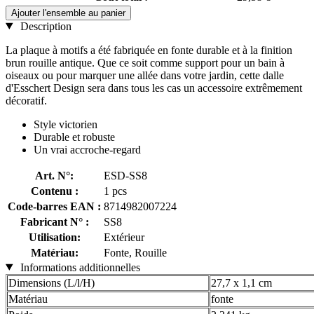
Ajouter l'ensemble au panier
Description
La plaque à motifs a été fabriquée en fonte durable et à la finition
brun rouille antique. Que ce soit comme support pour un bain à
oiseaux ou pour marquer une allée dans votre jardin, cette dalle
d'Esschert Design sera dans tous les cas un accessoire extrêmement
décoratif.
Style victorien
Durable et robuste
Un vrai accroche-regard
Art. N°:
ESD-SS8
Contenu :
1 pcs
Code-barres EAN :
8714982007224
Fabricant N° :
SS8
Utilisation:
Extérieur
Matériau:
Fonte, Rouille
Informations additionnelles
Dimensions (L/l/H)
27,7 x 1,1 cm
Matériau
fonte