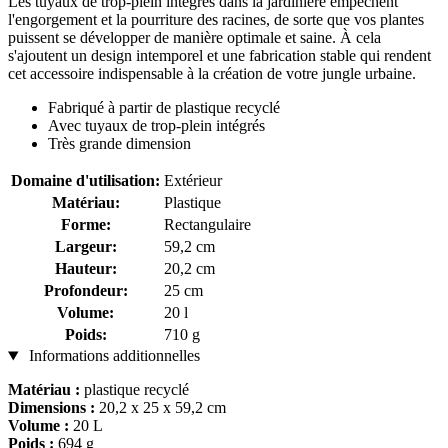
Les tuyaux de trop-plein intégrés dans la jardinière empêchent
l'engorgement et la pourriture des racines, de sorte que vos plantes
puissent se développer de manière optimale et saine. À cela
s'ajoutent un design intemporel et une fabrication stable qui rendent
cet accessoire indispensable à la création de votre jungle urbaine.
Fabriqué à partir de plastique recyclé
Avec tuyaux de trop-plein intégrés
Très grande dimension
Domaine d'utilisation:
Extérieur
Matériau:
Plastique
Forme:
Rectangulaire
Largeur:
59,2 cm
Hauteur:
20,2 cm
Profondeur:
25 cm
Volume:
20 l
Poids:
710 g
Informations additionnelles
Matériau :
plastique recyclé
Dimensions :
20,2 x 25 x 59,2 cm
Volume
:
20 L
Poids :
694 g