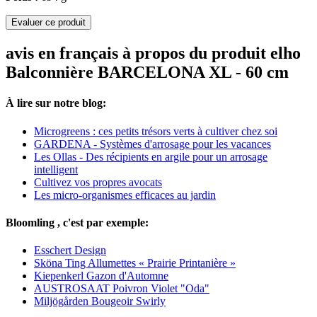
Evaluer ce produit
avis en français à propos du produit elho
Balconnière BARCELONA XL - 60 cm
À lire sur notre blog:
Microgreens : ces petits trésors verts à cultiver chez soi
GARDENA - Systèmes d'arrosage pour les vacances
Les Ollas - Des récipients en argile pour un arrosage
intelligent
Cultivez vos propres avocats
Les micro-organismes efficaces au jardin
Bloomling , c'est par exemple:
Esschert Design
Sköna Ting Allumettes « Prairie Printanière »
Kiepenkerl Gazon d'Automne
AUSTROSAAT Poivron Violet "Oda"
Miljögården Bougeoir Swirly