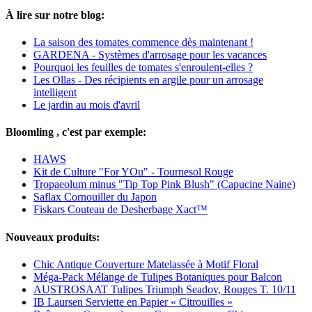
À lire sur notre blog:
La saison des tomates commence dès maintenant !
GARDENA - Systèmes d'arrosage pour les vacances
Pourquoi les feuilles de tomates s'enroulent-elles ?
Les Ollas - Des récipients en argile pour un arrosage
intelligent
Le jardin au mois d'avril
Bloomling , c'est par exemple:
HAWS
Kit de Culture "For YOu" - Tournesol Rouge
Tropaeolum minus "Tip Top Pink Blush" (Capucine Naine)
Saflax Cornouiller du Japon
Fiskars Couteau de Desherbage Xact™
Nouveaux produits:
Chic Antique Couverture Matelassée à Motif Floral
Méga-Pack Mélange de Tulipes Botaniques pour Balcon
AUSTROSAAT Tulipes Triumph Seadov, Rouges T. 10/11
IB Laursen Serviette en Papier « Citrouilles »