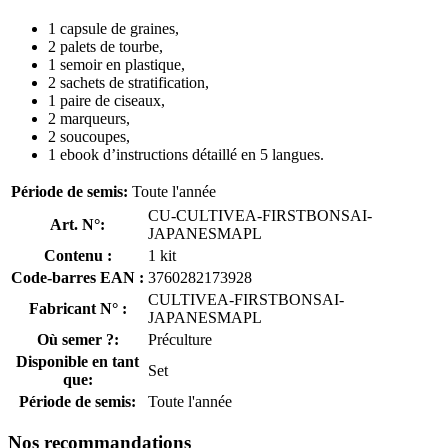
1 capsule de graines,
2 palets de tourbe,
1 semoir en plastique,
2 sachets de stratification,
1 paire de ciseaux,
2 marqueurs,
2 soucoupes,
1 ebook d’instructions détaillé en 5 langues.
Période de semis:
Toute l'année
CU-CULTIVEA-FIRSTBONSAI-
Art. N°:
JAPANESMAPL
Contenu :
1 kit
Code-barres EAN :
3760282173928
CULTIVEA-FIRSTBONSAI-
Fabricant N° :
JAPANESMAPL
Où semer ?:
Préculture
Disponible en tant
Set
que:
Période de semis:
Toute l'année
Nos recommandations